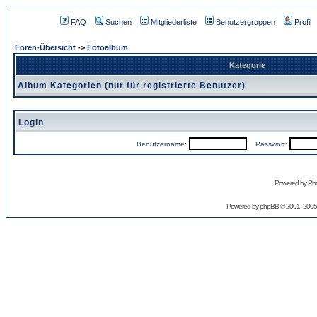
FAQ
Suchen
Mitgliederliste
Benutzergruppen
Profil
Foren-Übersicht
->
Fotoalbum
Kategorie
Album Kategorien (nur für registrierte Benutzer)
Login
Benutzername:
Passwort:
Powered by Pho
Powered by
phpBB
© 2001, 2005