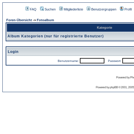
FAQ
Suchen
Mitgliederliste
Benutzergruppen
Profil
Foren-Übersicht
->
Fotoalbum
Kategorie
Album Kategorien (nur für registrierte Benutzer)
Login
Benutzername:
Passwort:
Powered by Pho
Powered by
phpBB
© 2001, 2005