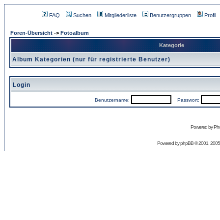
FAQ
Suchen
Mitgliederliste
Benutzergruppen
Profil
Foren-Übersicht
->
Fotoalbum
Kategorie
Album Kategorien (nur für registrierte Benutzer)
Login
Benutzername:
Passwort:
Powered by Pho
Powered by
phpBB
© 2001, 2005