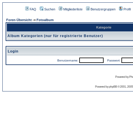
FAQ
Suchen
Mitgliederliste
Benutzergruppen
Profil
Foren-Übersicht
->
Fotoalbum
Kategorie
Album Kategorien (nur für registrierte Benutzer)
Login
Benutzername:
Passwort:
Powered by Pho
Powered by
phpBB
© 2001, 2005