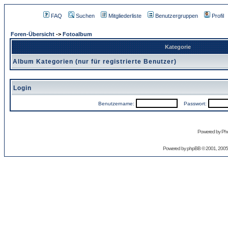
FAQ
Suchen
Mitgliederliste
Benutzergruppen
Profil
Foren-Übersicht
->
Fotoalbum
Kategorie
Album Kategorien (nur für registrierte Benutzer)
Login
Benutzername:
Passwort:
Powered by Pho
Powered by
phpBB
© 2001, 2005