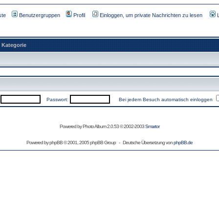
ste
Benutzergruppen
Profil
Einloggen, um private Nachrichten zu lesen
Kategorie
:
Passwort:
Bei jedem Besuch automatisch einloggen
Powered by Photo Album 2.0.53 © 2002-2003
Smartor
Powered by
phpBB
© 2001, 2005 phpBB Group - Deutsche Übersetzung von
phpBB.de