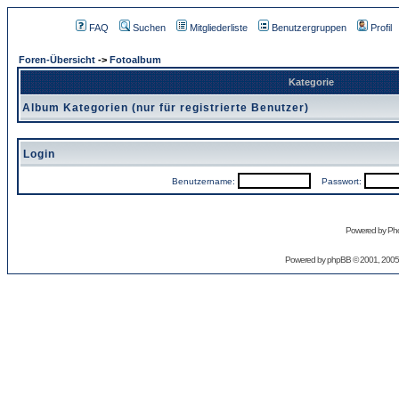
FAQ
Suchen
Mitgliederliste
Benutzergruppen
Profil
Foren-Übersicht
->
Fotoalbum
Kategorie
Album Kategorien (nur für registrierte Benutzer)
Login
Benutzername:
Passwort:
Powered by Pho
Powered by
phpBB
© 2001, 2005