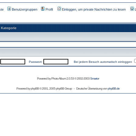
ste
Benutzergruppen
Profil
Einloggen, um private Nachrichten zu lesen
Kategorie
:
Passwort:
Bei jedem Besuch automatisch einloggen
Powered by Photo Album 2.0.53 © 2002-2003
Smartor
Powered by
phpBB
© 2001, 2005 phpBB Group - Deutsche Übersetzung von
phpBB.de