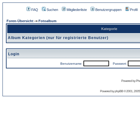
FAQ
Suchen
Mitgliederliste
Benutzergruppen
Profil
Foren-Übersicht
->
Fotoalbum
Kategorie
Album Kategorien (nur für registrierte Benutzer)
Login
Benutzername:
Passwort:
Powered by Pho
Powered by
phpBB
© 2001, 2005