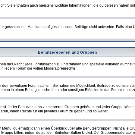
t. Sie enthalten auch meistens wichtige Informationen, die du gelesen haben so
eschlossen. Man kann auf geschlossene Beiträge nicht antworten. Falls eine Um
Benutzerebenen und Gruppen
ben das Recht, jede Forumsaktion zu unterbinden und spezielle Aktionen durchzu
in jedem Forum die vollen Moderatorenrechte.
dem jeweiligen Forum achten. Sie haben die Möglichkeit, Beiträge zu editieren u
men in einen Beitrag zu schreiben oder sonstigen Blödsinn in das Forum zu setz
st. Jeder Benutzer kann zu mehreren Gruppen gehören und jeder Gruppe können spe
ren, ihnen Rechte für ein privates Forum zu geben und so weiter.
m Menü, du erhältst dann einen Überblick über alle Benutzergruppen. Nicht alle 
 die Gruppe bitten, indem du auf den Beitreten-Button klickst. Der Gruppenmoderat