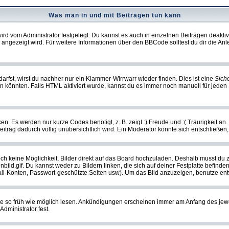
Was man in und mit Beiträgen tun kann
rd vom Administrator festgelegt. Du kannst es auch in einzelnen Beiträgen deakti
 angezeigt wird. Für weitere Informationen über den BBCode solltest du dir die An
darfst, wirst du nachher nur ein Klammer-Wirrwarr wieder finden. Dies ist eine
Sich
könnten. Falls HTML aktiviert wurde, kannst du es immer noch manuell für jeden 
n. Es werden nur kurze Codes benötigt, z. B. zeigt :) Freude und :( Traurigkeit an
Beitrag dadurch völlig unübersichtlich wird. Ein Moderator könnte sich entschließen
noch keine Möglichkeit, Bilder direkt auf das Board hochzuladen. Deshalb musst du 
inbild.gif. Du kannst weder zu Bildern linken, die sich auf deiner Festplatte befind
Mail-Konten, Passwort-geschützte Seiten usw). Um das Bild anzuzeigen, benutze en
sie so früh wie möglich lesen. Ankündigungen erscheinen immer am Anfang des je
dministrator fest.