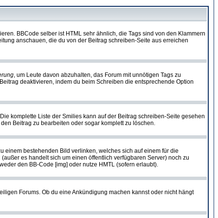
vieren. BBCode selber ist HTML sehr ähnlich, die Tags sind von den Klammern
leitung anschauen, die du von der Beitrag schreiben-Seite aus erreichen
erung
, um Leute davon abzuhalten, das Forum mit unnötigen Tags zu
Beitrag deaktivieren, indem du beim Schreiben die entsprechende Option
. Die komplette Liste der Smilies kann auf der Beitrag schreiben-Seite gesehen
, den Beitrag zu bearbeiten oder sogar komplett zu löschen.
zu einem bestehenden Bild verlinken, welches sich auf einem für die
en (außer es handelt sich um einen öffentlich verfügbaren Server) noch zu
tweder den BB-Code [img] oder nutze HMTL (sofern erlaubt).
weiligen Forums. Ob du eine Ankündigung machen kannst oder nicht hängt