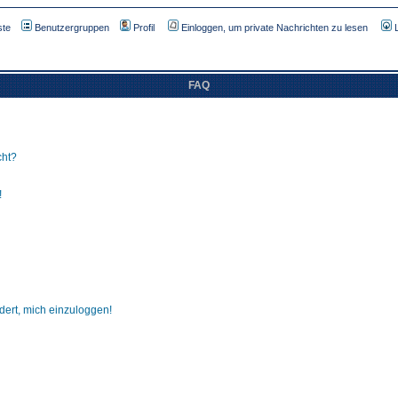
ste
Benutzergruppen
Profil
Einloggen, um private Nachrichten zu lesen
FAQ
cht?
!
dert, mich einzuloggen!