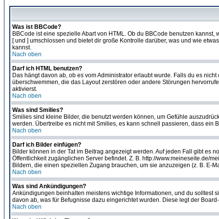
Was ist BBCode?
BBCode ist eine spezielle Abart von HTML. Ob du BBCode benutzen kannst, wi
[ und ] umschlossen und bietet dir große Kontrolle darüber, was und wie etwas
kannst.
Nach oben
Darf ich HTML benutzen?
Das hängt davon ab, ob es vom Administrator erlaubt wurde. Falls du es nicht 
überschwemmen, die das Layout zerstören oder andere Störungen hervorrufen 
aktivierst.
Nach oben
Was sind Smilies?
Smilies sind kleine Bilder, die benutzt werden können, um Gefühle auszudrücke
werden. Übertreibe es nicht mit Smilies, es kann schnell passieren, dass ein 
Nach oben
Darf ich Bilder einfügen?
Bilder können in der Tat im Beitrag angezeigt werden. Auf jeden Fall gibt es 
Öffentlichkeit zugänglichen Server befindet. Z. B. http://www.meineseite.de/me
Bildern, die einen speziellen Zugang brauchen, um sie anzuzeigen (z. B. E-
Nach oben
Was sind Ankündigungen?
Ankündigungen beinhalten meistens wichtige Informationen, und du solltest 
davon ab, was für Befugnisse dazu eingerichtet wurden. Diese legt der Board-A
Nach oben