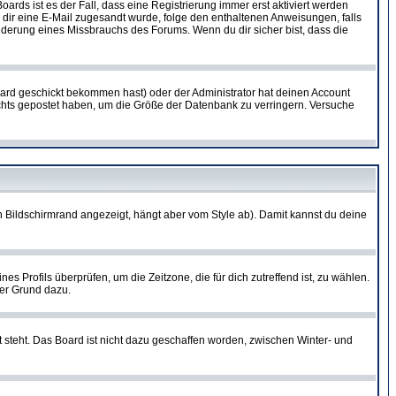
oards ist es der Fall, dass eine Registrierung immer erst aktiviert werden
ls dir eine E-Mail zugesandt wurde, folge den enthaltenen Anweisungen, falls
inderung eines Missbrauchs des Forums. Wenn du dir sicher bist, dass die
ard geschickt bekommen hast) oder der Administrator hat deinen Account
 nichts gepostet haben, um die Größe der Datenbank zu verringern. Versuche
 Bildschirmrand angezeigt, hängt aber vom Style ab). Damit kannst du deine
nes Profils überprüfen, um die Zeitzone, die für dich zutreffend ist, zu wählen.
uter Grund dazu.
 steht. Das Board ist nicht dazu geschaffen worden, zwischen Winter- und