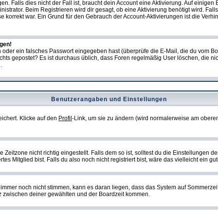
Falls dies nicht der Fall ist, braucht dein Account eine Aktivierung. Auf einigen B
istrator. Beim Registrieren wird dir gesagt, ob eine Aktivierung benötigt wird. Fal
sse korrekt war. Ein Grund für den Gebrauch der Account-Aktivierungen ist die Verh
ggen!
oder ein falsches Passwort eingegeben hast (überprüfe die E-Mail, die du vom Bo
ch nichts gepostet? Es ist durchaus üblich, dass Foren regelmäßig User löschen, die
.
Benutzerangaben und Einstellungen
eichert. Klicke auf den
Profil
-Link, um sie zu ändern (wird normalerweise am oberen
itzone nicht richtig eingestellt. Falls dem so ist, solltest du die Einstellungen dei
es Mitglied bist. Falls du also noch nicht registriert bist, wäre das vielleicht ein g
en immer noch nicht stimmen, kann es daran liegen, dass das System auf Sommerzeit
z zwischen deiner gewählten und der Boardzeit kommen.