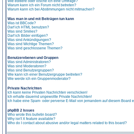
Wie editiere oder lösche ich eine Umfrage?
Warum kann ich ein Forum nicht betreten?
Warum kann ich bei Abstimmungen nicht mitmachen?
Was man in und mit Beiträgen tun kann
Was ist BBCode?
Darf ich HTML benutzen?
Was sind Smilies?
Darf ich Bilder einfügen?
Was sind Ankündigungen?
Was sind Wichtige Themen?
Was sind geschlossene Themen?
Benutzerebenen und Gruppen
Was sind Administratoren?
Was sind Moderatoren?
Was sind Benutzergruppen?
Wie kann ich einer Benutzergruppe beitreten?
Wie werde ich ein Gruppenmoderator?
Private Nachrichten
Ich kann keine Privaten Nachrichten verschicken!
Ich erhalte dauernd ungewollte Private Nachrichten!
Ich habe eine Spam- oder perverse E-Mail von jemandem auf diesem Board e
phpBB 2 Issues
Who wrote this bulletin board?
Why isn't X feature available?
Who do I contact about abusive and/or legal matters related to this board?