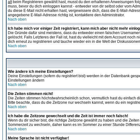
alt
beim Registrieren gewählt hast, musst du den erhaltenen Anweisungen folgen. 
muss, bevor du dich einloggen kannst - entweder von dir selbst oder vom Admin
du diese E-Mail nicht erhalten hast, vergewissere dich, dass die E-Mail-Adre
angegebene E-Mail-Adresse richtig ist, kontaktiere den Administrator.
Nach oben
Ich habe mich vor einiger Zeit registriert, kann mich aber nicht mehr einlo
Die Gründe dafür sind meistens, dass du entweder einen falschen Usernamen 
gelöscht. Falls Letzteres der Fall ist, hast du vielleicht mit dem Account no
dich erneut zu registrieren und tauche wieder ein in die Welt der Diskussionen
Nach oben
Wie ändere ich meine Einstellungen?
Deine Einstellungen (sofern du registriert bist) werden in der Datenbank gesp
Einstellungen ändern
Nach oben
Die Zeiten stimmen nicht!
Die Zeiten stimmen höchstwahrscheinlich schon, vermutlich hast du einfach die Ze
Bitte beachte, dass du die Zeitzone nur wechseln kannst, wenn du ein registriert
Nach oben
Ich habe die Zeitzone gewechselt und die Zeit ist immer noch falsch!
Wenn du dir sicher bist, die richtige Zeitzone gewählt zu haben und die Zeit
Sommerzeit zu wechseln, daher kann es im Sommer zu einer Stunde Differen
Nach oben
Meine Sprache ist nicht verfügbar!