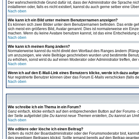
Der wahrscheinlichste Grund dafür ist, dass der Administrator die Sprache nic
installieren oder, falls es nicht existiert, kannst du auch gerne selber eine 
Nach oben
Wie kann ich ein Bild unter meinem Benutzernamen anzeigen?
Es können sich zwei Bilder unter dem Benutzernamen befinden. Das erste gehö
sich meist ein größeres Bild, Avatar genannt. Dies ist normalerweise ein Einz
machen. Wenn du keine Avatare benutzen kannst, ist das eine Entscheidung de
Nach oben
Wie kann ich meinen Rang ändern?
Normalerweise kannst du nicht direkt den Wortlaut des Ranges ändern (Räng
um anzuzeigen, wie viele Beiträge geschrieben wurden und bestimmte Benutze
zu erhöhen, sonst wirst du auf einen Moderator oder Administrator treffen, de
Nach oben
Wenn ich auf den E-Mail-Link eines Benutzers klicke, werde ich dazu aufge
Nur registrierte Benutzer können über das Forum E-Mails verschicken (falls 
Nach oben
Wie schreibe ich ein Thema in ein Forum?
Ganz einfach, klicke einfach auf den entsprechenden Button auf der Forums- o
der Seite aufgelistet (die
Du kannst neue Themen erstellen, Du kannst an Umf
Nach oben
Wie editiere oder lösche ich einen Beitrag?
Sofern du nicht der Boardadministrator oder der Forumsmoderator bist, kannst 
des jeweiligen Beitrages klickst. Sollte jemand bereits auf den Beitrag geantw