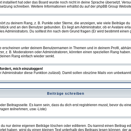
ht installiert hat oder das Board wurde noch nicht in deine Sprache übersetzt. Ve
Übersetzung schreiben. Weitere Informationen erhältst du auf der phpBB Group Websit
rt zu deinem Rang, z. B. Punkte oder Sterne, die anzeigen, wie viele Beiträge du
elstück und an den Benutzer gebunden. Es liegt am Administrator, ob er Avatare erl
s Administrators. Du solltest ihn nach dem Grund fragen (Er wird bestimmt einen 
e erscheinen unter deinem Benutzernamen in Themen und in deinem Profil, abhän
r, z. B. Moderatoren oder Administratoren, könnten einen speziellen Rang haben. 
r deinen Rang einfach wieder senkt.
fordert, mich einzuloggen!
der Administrator diese Funktion zulässt). Damit sollen obszöne Mails von unbeka
Beiträge schreiben
der Beitragsseite. Es kann sein, dass du dich erst registrieren musst, bevor du e
ragen teilnehmen, usw.
-Liste)
du nur deine eigenen Beiträge löschen oder editieren. Du kannst einen Beitrag edi
ortet haben, wirst du einen kleinen Text unterhalb des Beitrags lesen können, der 