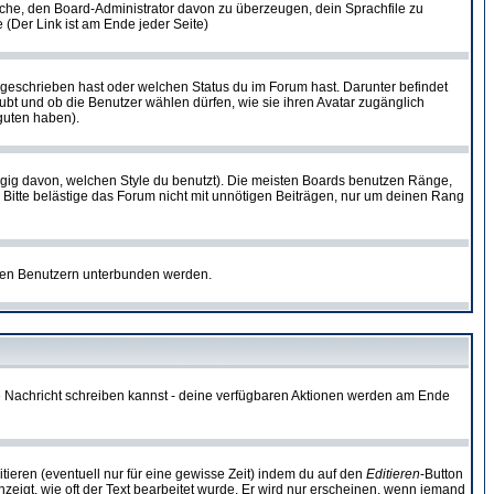
rsuche, den Board-Administrator davon zu überzeugen, dein Sprachfile zu
e (Der Link ist am Ende jeder Seite)
 geschrieben hast oder welchen Status du im Forum hast. Darunter befindet
aubt und ob die Benutzer wählen dürfen, wie sie ihren Avatar zugänglich
guten haben).
gig davon, welchen Style du benutzt). Die meisten Boards benutzen Ränge,
Bitte belästige das Forum nicht mit unnötigen Beiträgen, nur um deinen Rang
nnten Benutzern unterbunden werden.
ine Nachricht schreiben kannst - deine verfügbaren Aktionen werden am Ende
tieren (eventuell nur für eine gewisse Zeit) indem du auf den
Editieren
-Button
anzeigt, wie oft der Text bearbeitet wurde. Er wird nur erscheinen, wenn jemand