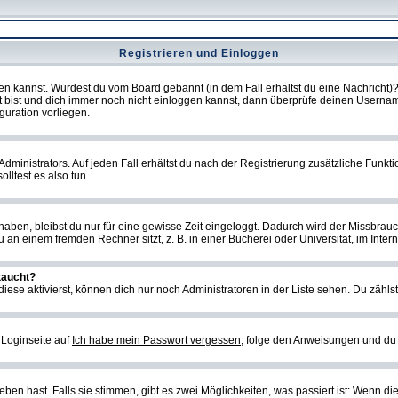
Registrieren und Einloggen
loggen kannst. Wurdest du vom Board gebannt (in dem Fall erhältst du eine Nachrich
t bist und dich immer noch nicht einloggen kannst, dann überprüfe deinen Username
guration vorliegen.
ministrators. Auf jeden Fall erhältst du nach der Registrierung zusätzliche Funktion
lltest es also tun.
 haben, bleibst du nur für eine gewisse Zeit eingeloggt. Dadurch wird der Missbrau
n einem fremden Rechner sitzt, z. B. in einer Bücherei oder Universität, im Intern
taucht?
iese aktivierst, können dich nur noch Administratoren in der Liste sehen. Du zählst
 Loginseite auf
Ich habe mein Passwort vergessen
, folge den Anweisungen und du 
en hast. Falls sie stimmen, gibt es zwei Möglichkeiten, was passiert ist: Wenn d