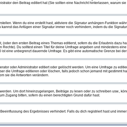
nistrator den Beitrag editiert hat (Sie sollten eine Nachricht hinterlassen, warum s
tellen. Wenn du eine erstellt hast, aktiviere die
Signatur anhängen
-Funktion währ
u kannst das Anfügen einer Signatur immer noch verhindern, indem du die Signatur
, (oder den ersten Beitrag eines Themas editierst, sofern du die Erlaubnis dazu has
chen Rechte). Du solltest einen Titel für deine Umfrage angeben und mindestens ein
, 0 ist eine unbegrenzt dauernde Umfrage. Es gibt eine automatische Grenze bei der 
or oder Administrator editiert oder gelöscht werden. Um eine Umfrage zu editiere
 die Umfrage editieren oder löschen, falls jedoch schon jemand mit gestimmt hat
em sie die Antworten verändern.
rden. Um dort hineinzugelangen, Beiträge zu lesen oder zu schreiben usw., könn
 um Zugang bitten, sofern du einen berechtigten Grund dafür hast.
einflussung des Ergebnisses verhindert. Falls du dich registriert hast und immer 