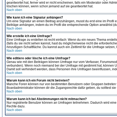
geantwortet hat, ferner wird er nicht erscheinen, falls ein Moderator oder Admi
löschen können, wenn schon jemand auf sie geantwortet hat.
Nach oben
Wie kann ich eine Signatur anhängen?
Um eine Signatur an einen Beitrag anzuhängen, musst du erst eine im Profil ers
Beiträge anhängen, indem du im Profil die entsprechende Option anwählst (d
Nach oben
Wie erstelle ich eine Umfrage?
Eine Umfrage zu erstellen ist recht einfach: Wenn du ein neues Thema erstellst
(falls du sie nicht sehen kannst, hast du möglicherweise nicht die erforderli
hinzufügen
-Schaltfläche. Du kannst auch ein Zeitlimit für die Umfrage setzen
Nach oben
Wie editiere oder lösche ich eine Umfrage?
Genau wie mit den Beiträgen können Umfrage nur vom Verfasser, Forumsmoderat
verbunden). Wenn noch niemand bei der Umfrage mit gestimmt hat, können User
Damit soll verhindert werden, dass Personen ihre Umfragen beeinflussen, ind
Nach oben
Warum kann ich ein Forum nicht betreten?
Manche Foren können nur von bestimmten Benutzern oder Gruppen betreten we
Boardadministrator können dir die Zugangsrechte dafür geben, du solltest sie
Nach oben
Warum kann ich bei Abstimmungen nicht mitmachen?
Nur registrierte Benutzer können an Umfragen teilnehmen. Dadurch wird eine Be
Rechte dazu.
Nach oben