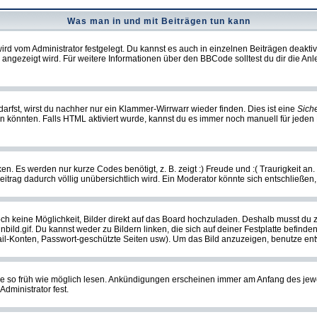
Was man in und mit Beiträgen tun kann
rd vom Administrator festgelegt. Du kannst es auch in einzelnen Beiträgen deakti
 angezeigt wird. Für weitere Informationen über den BBCode solltest du dir die An
darfst, wirst du nachher nur ein Klammer-Wirrwarr wieder finden. Dies ist eine
Sich
könnten. Falls HTML aktiviert wurde, kannst du es immer noch manuell für jeden 
n. Es werden nur kurze Codes benötigt, z. B. zeigt :) Freude und :( Traurigkeit an
Beitrag dadurch völlig unübersichtlich wird. Ein Moderator könnte sich entschließen
noch keine Möglichkeit, Bilder direkt auf das Board hochzuladen. Deshalb musst du 
inbild.gif. Du kannst weder zu Bildern linken, die sich auf deiner Festplatte befind
Mail-Konten, Passwort-geschützte Seiten usw). Um das Bild anzuzeigen, benutze en
sie so früh wie möglich lesen. Ankündigungen erscheinen immer am Anfang des je
dministrator fest.