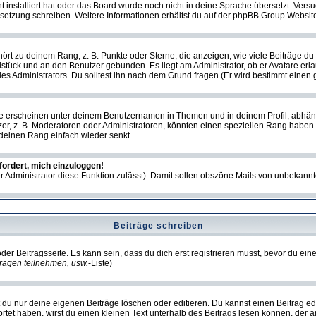
ht installiert hat oder das Board wurde noch nicht in deine Sprache übersetzt. Ve
Übersetzung schreiben. Weitere Informationen erhältst du auf der phpBB Group Websit
rt zu deinem Rang, z. B. Punkte oder Sterne, die anzeigen, wie viele Beiträge du
elstück und an den Benutzer gebunden. Es liegt am Administrator, ob er Avatare erl
s Administrators. Du solltest ihn nach dem Grund fragen (Er wird bestimmt einen 
e erscheinen unter deinem Benutzernamen in Themen und in deinem Profil, abhän
r, z. B. Moderatoren oder Administratoren, könnten einen speziellen Rang haben. 
r deinen Rang einfach wieder senkt.
fordert, mich einzuloggen!
der Administrator diese Funktion zulässt). Damit sollen obszöne Mails von unbeka
Beiträge schreiben
der Beitragsseite. Es kann sein, dass du dich erst registrieren musst, bevor du e
ragen teilnehmen, usw.
-Liste)
du nur deine eigenen Beiträge löschen oder editieren. Du kannst einen Beitrag edi
ortet haben, wirst du einen kleinen Text unterhalb des Beitrags lesen können, der 