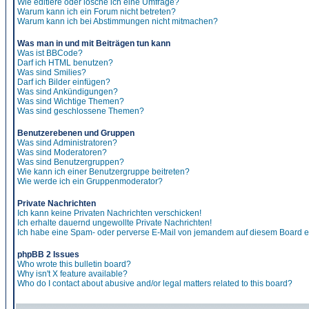
Wie editiere oder lösche ich eine Umfrage?
Warum kann ich ein Forum nicht betreten?
Warum kann ich bei Abstimmungen nicht mitmachen?
Was man in und mit Beiträgen tun kann
Was ist BBCode?
Darf ich HTML benutzen?
Was sind Smilies?
Darf ich Bilder einfügen?
Was sind Ankündigungen?
Was sind Wichtige Themen?
Was sind geschlossene Themen?
Benutzerebenen und Gruppen
Was sind Administratoren?
Was sind Moderatoren?
Was sind Benutzergruppen?
Wie kann ich einer Benutzergruppe beitreten?
Wie werde ich ein Gruppenmoderator?
Private Nachrichten
Ich kann keine Privaten Nachrichten verschicken!
Ich erhalte dauernd ungewollte Private Nachrichten!
Ich habe eine Spam- oder perverse E-Mail von jemandem auf diesem Board e
phpBB 2 Issues
Who wrote this bulletin board?
Why isn't X feature available?
Who do I contact about abusive and/or legal matters related to this board?