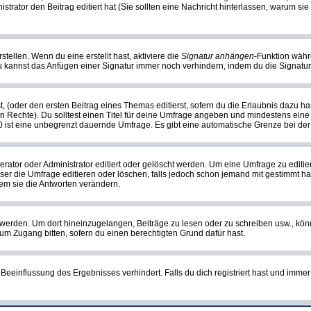
nistrator den Beitrag editiert hat (Sie sollten eine Nachricht hinterlassen, warum s
tellen. Wenn du eine erstellt hast, aktiviere die
Signatur anhängen
-Funktion währ
u kannst das Anfügen einer Signatur immer noch verhindern, indem du die Signatur
, (oder den ersten Beitrag eines Themas editierst, sofern du die Erlaubnis dazu has
chen Rechte). Du solltest einen Titel für deine Umfrage angeben und mindestens ein
, 0 ist eine unbegrenzt dauernde Umfrage. Es gibt eine automatische Grenze bei der 
or oder Administrator editiert oder gelöscht werden. Um eine Umfrage zu editiere
 die Umfrage editieren oder löschen, falls jedoch schon jemand mit gestimmt hat
em sie die Antworten verändern.
rden. Um dort hineinzugelangen, Beiträge zu lesen oder zu schreiben usw., könn
 um Zugang bitten, sofern du einen berechtigten Grund dafür hast.
einflussung des Ergebnisses verhindert. Falls du dich registriert hast und immer 