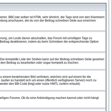
vieren. BBCode selber ist HTML sehr ähnlich, die Tags sind von den Klammern
leitung anschauen, die du von der Beitrag schreiben-Seite aus erreichen
erung
, um Leute davon abzuhalten, das Forum mit unnötigen Tags zu
Beitrag deaktivieren, indem du beim Schreiben die entsprechende Option
. Die komplette Liste der Smilies kann auf der Beitrag schreiben-Seite gesehen
, den Beitrag zu bearbeiten oder sogar komplett zu löschen.
zu einem bestehenden Bild verlinken, welches sich auf einem für die
en (außer es handelt sich um einen öffentlich verfügbaren Server) noch zu
tweder den BB-Code [img] oder nutze HMTL (sofern erlaubt).
weiligen Forums. Ob du eine Ankündigung machen kannst oder nicht hängt