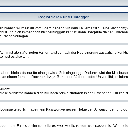
Registrieren und Einloggen
loggen kannst. Wurdest du vom Board gebannt (in dem Fall erhältst du eine Nachrich
t bist und dich immer noch nicht einloggen kannst, dann überprüfe deinen Username
guration vorliegen.
ministrators. Auf jeden Fall erhältst du nach der Registrierung zusätzliche Funktion
lltest es also tun.
 haben, bleibst du nur für eine gewisse Zeit eingeloggt. Dadurch wird der Missbrau
n einem fremden Rechner sitzt, z. B. in einer Bücherei oder Universität, im Intern
taucht?
iese aktivierst, können dich nur noch Administratoren in der Liste sehen. Du zählst
 Loginseite auf
Ich habe mein Passwort vergessen
, folge den Anweisungen und du 
en hast. Falls sie stimmen, gibt es zwei Möglichkeiten, was passiert ist: Wenn d