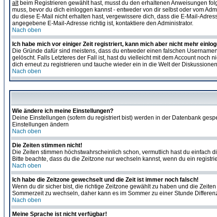
alt
beim Registrieren gewählt hast, musst du den erhaltenen Anweisungen folgen. 
muss, bevor du dich einloggen kannst - entweder von dir selbst oder vom Admin
du diese E-Mail nicht erhalten hast, vergewissere dich, dass die E-Mail-Adre
angegebene E-Mail-Adresse richtig ist, kontaktiere den Administrator.
Nach oben
Ich habe mich vor einiger Zeit registriert, kann mich aber nicht mehr einlo
Die Gründe dafür sind meistens, dass du entweder einen falschen Usernamen 
gelöscht. Falls Letzteres der Fall ist, hast du vielleicht mit dem Account no
dich erneut zu registrieren und tauche wieder ein in die Welt der Diskussionen
Nach oben
Wie ändere ich meine Einstellungen?
Deine Einstellungen (sofern du registriert bist) werden in der Datenbank gesp
Einstellungen ändern
Nach oben
Die Zeiten stimmen nicht!
Die Zeiten stimmen höchstwahrscheinlich schon, vermutlich hast du einfach die Ze
Bitte beachte, dass du die Zeitzone nur wechseln kannst, wenn du ein registriert
Nach oben
Ich habe die Zeitzone gewechselt und die Zeit ist immer noch falsch!
Wenn du dir sicher bist, die richtige Zeitzone gewählt zu haben und die Zeit
Sommerzeit zu wechseln, daher kann es im Sommer zu einer Stunde Differen
Nach oben
Meine Sprache ist nicht verfügbar!