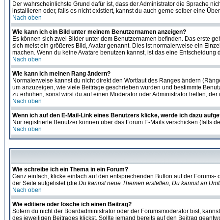
Der wahrscheinlichste Grund dafür ist, dass der Administrator die Sprache nic
installieren oder, falls es nicht existiert, kannst du auch gerne selber eine 
Nach oben
Wie kann ich ein Bild unter meinem Benutzernamen anzeigen?
Es können sich zwei Bilder unter dem Benutzernamen befinden. Das erste gehö
sich meist ein größeres Bild, Avatar genannt. Dies ist normalerweise ein Einz
machen. Wenn du keine Avatare benutzen kannst, ist das eine Entscheidung de
Nach oben
Wie kann ich meinen Rang ändern?
Normalerweise kannst du nicht direkt den Wortlaut des Ranges ändern (Räng
um anzuzeigen, wie viele Beiträge geschrieben wurden und bestimmte Benutze
zu erhöhen, sonst wirst du auf einen Moderator oder Administrator treffen, de
Nach oben
Wenn ich auf den E-Mail-Link eines Benutzers klicke, werde ich dazu aufge
Nur registrierte Benutzer können über das Forum E-Mails verschicken (falls 
Nach oben
Wie schreibe ich ein Thema in ein Forum?
Ganz einfach, klicke einfach auf den entsprechenden Button auf der Forums- o
der Seite aufgelistet (die
Du kannst neue Themen erstellen, Du kannst an Umf
Nach oben
Wie editiere oder lösche ich einen Beitrag?
Sofern du nicht der Boardadministrator oder der Forumsmoderator bist, kannst 
des jeweiligen Beitrages klickst. Sollte jemand bereits auf den Beitrag geantw