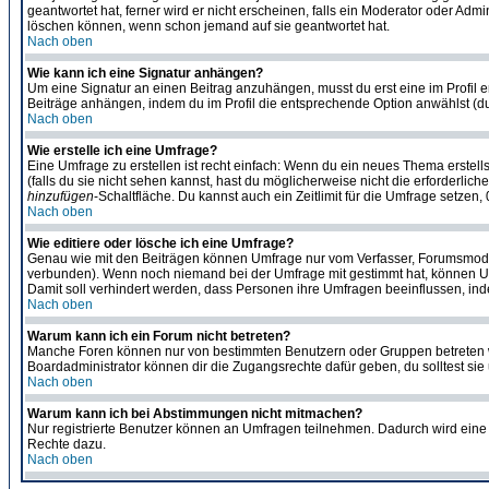
geantwortet hat, ferner wird er nicht erscheinen, falls ein Moderator oder Admi
löschen können, wenn schon jemand auf sie geantwortet hat.
Nach oben
Wie kann ich eine Signatur anhängen?
Um eine Signatur an einen Beitrag anzuhängen, musst du erst eine im Profil ers
Beiträge anhängen, indem du im Profil die entsprechende Option anwählst (d
Nach oben
Wie erstelle ich eine Umfrage?
Eine Umfrage zu erstellen ist recht einfach: Wenn du ein neues Thema erstellst
(falls du sie nicht sehen kannst, hast du möglicherweise nicht die erforderli
hinzufügen
-Schaltfläche. Du kannst auch ein Zeitlimit für die Umfrage setzen
Nach oben
Wie editiere oder lösche ich eine Umfrage?
Genau wie mit den Beiträgen können Umfrage nur vom Verfasser, Forumsmoderat
verbunden). Wenn noch niemand bei der Umfrage mit gestimmt hat, können User
Damit soll verhindert werden, dass Personen ihre Umfragen beeinflussen, ind
Nach oben
Warum kann ich ein Forum nicht betreten?
Manche Foren können nur von bestimmten Benutzern oder Gruppen betreten we
Boardadministrator können dir die Zugangsrechte dafür geben, du solltest sie
Nach oben
Warum kann ich bei Abstimmungen nicht mitmachen?
Nur registrierte Benutzer können an Umfragen teilnehmen. Dadurch wird eine Be
Rechte dazu.
Nach oben