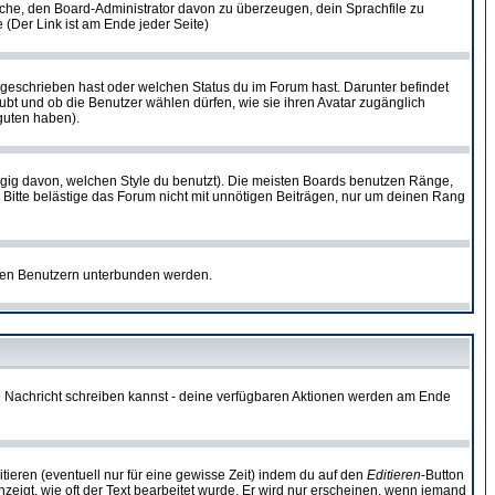
rsuche, den Board-Administrator davon zu überzeugen, dein Sprachfile zu
e (Der Link ist am Ende jeder Seite)
 geschrieben hast oder welchen Status du im Forum hast. Darunter befindet
aubt und ob die Benutzer wählen dürfen, wie sie ihren Avatar zugänglich
guten haben).
gig davon, welchen Style du benutzt). Die meisten Boards benutzen Ränge,
Bitte belästige das Forum nicht mit unnötigen Beiträgen, nur um deinen Rang
nnten Benutzern unterbunden werden.
ine Nachricht schreiben kannst - deine verfügbaren Aktionen werden am Ende
tieren (eventuell nur für eine gewisse Zeit) indem du auf den
Editieren
-Button
anzeigt, wie oft der Text bearbeitet wurde. Er wird nur erscheinen, wenn jemand