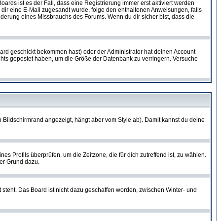
oards ist es der Fall, dass eine Registrierung immer erst aktiviert werden
ls dir eine E-Mail zugesandt wurde, folge den enthaltenen Anweisungen, falls
inderung eines Missbrauchs des Forums. Wenn du dir sicher bist, dass die
ard geschickt bekommen hast) oder der Administrator hat deinen Account
 nichts gepostet haben, um die Größe der Datenbank zu verringern. Versuche
 Bildschirmrand angezeigt, hängt aber vom Style ab). Damit kannst du deine
nes Profils überprüfen, um die Zeitzone, die für dich zutreffend ist, zu wählen.
uter Grund dazu.
 steht. Das Board ist nicht dazu geschaffen worden, zwischen Winter- und