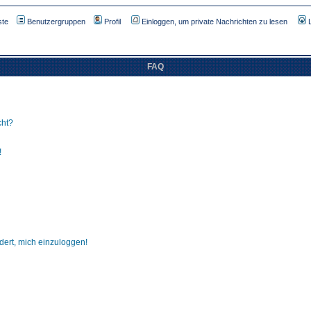
ste
Benutzergruppen
Profil
Einloggen, um private Nachrichten zu lesen
FAQ
cht?
!
dert, mich einzuloggen!