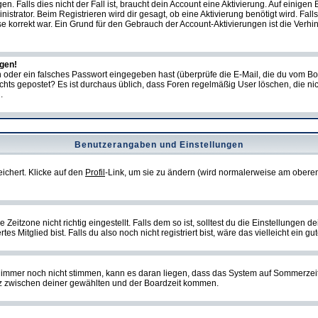
Falls dies nicht der Fall ist, braucht dein Account eine Aktivierung. Auf einigen B
istrator. Beim Registrieren wird dir gesagt, ob eine Aktivierung benötigt wird. Fal
sse korrekt war. Ein Grund für den Gebrauch der Account-Aktivierungen ist die Verh
ggen!
oder ein falsches Passwort eingegeben hast (überprüfe die E-Mail, die du vom Bo
ch nichts gepostet? Es ist durchaus üblich, dass Foren regelmäßig User löschen, die
.
Benutzerangaben und Einstellungen
eichert. Klicke auf den
Profil
-Link, um sie zu ändern (wird normalerweise am oberen
itzone nicht richtig eingestellt. Falls dem so ist, solltest du die Einstellungen dei
es Mitglied bist. Falls du also noch nicht registriert bist, wäre das vielleicht ein g
en immer noch nicht stimmen, kann es daran liegen, dass das System auf Sommerzeit
z zwischen deiner gewählten und der Boardzeit kommen.