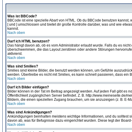
Was ist BBCode?
BBCode ist eine spezielle Abart von HTML. Ob du BBCode benutzen kannst, wi
[ und ] umschlossen und bietet dir große Kontrolle darüber, was und wie etwas
kannst.
Nach oben
Darf ich HTML benutzen?
Das hängt davon ab, ob es vom Administrator erlaubt wurde. Falls du es nicht 
überschwemmen, die das Layout zerstören oder andere Störungen hervorrufen 
aktivierst.
Nach oben
Was sind Smilies?
Smilies sind kleine Bilder, die benutzt werden können, um Gefühle auszudrücke
werden. Übertreibe es nicht mit Smilies, es kann schnell passieren, dass ein 
Nach oben
Darf ich Bilder einfügen?
Bilder können in der Tat im Beitrag angezeigt werden. Auf jeden Fall gibt es 
Öffentlichkeit zugänglichen Server befindet. Z. B. http://www.meineseite.de/me
Bildern, die einen speziellen Zugang brauchen, um sie anzuzeigen (z. B. E-
Nach oben
Was sind Ankündigungen?
Ankündigungen beinhalten meistens wichtige Informationen, und du solltest 
davon ab, was für Befugnisse dazu eingerichtet wurden. Diese legt der Board-A
Nach oben