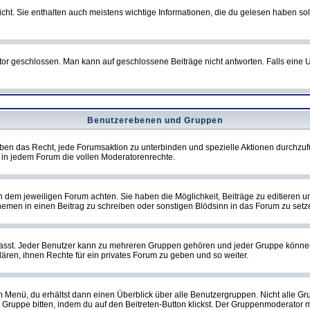
t. Sie enthalten auch meistens wichtige Informationen, die du gelesen haben so
eschlossen. Man kann auf geschlossene Beiträge nicht antworten. Falls eine Um
Benutzerebenen und Gruppen
ben das Recht, jede Forumsaktion zu unterbinden und spezielle Aktionen durchzu
in jedem Forum die vollen Moderatorenrechte.
dem jeweiligen Forum achten. Sie haben die Möglichkeit, Beiträge zu editieren u
men in einen Beitrag zu schreiben oder sonstigen Blödsinn in das Forum zu setz
st. Jeder Benutzer kann zu mehreren Gruppen gehören und jeder Gruppe können spe
ren, ihnen Rechte für ein privates Forum zu geben und so weiter.
m Menü, du erhältst dann einen Überblick über alle Benutzergruppen. Nicht alle 
 die Gruppe bitten, indem du auf den Beitreten-Button klickst. Der Gruppenmoderat