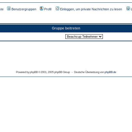
ste
Benutzergruppen
Profil
Einloggen, um private Nachrichten zu lesen
Gruppe beitreten
Powered by
phpBB
© 2001, 2005 phpBB Group - Deutsche Übersetzung von
phpBB.de