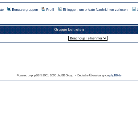
ste
Benutzergruppen
Profil
Einloggen, um private Nachrichten zu lesen
Gruppe beitreten
Powered by
phpBB
© 2001, 2005 phpBB Group - Deutsche Übersetzung von
phpBB.de