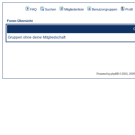
FAQ
Suchen
Mitgliederliste
Benutzergruppen
Profil
Foren-Übersicht
G
Gruppen ohne deine Mitgliedschaft
Powered by
phpBB
© 2001, 2005