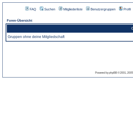
FAQ
Suchen
Mitgliederliste
Benutzergruppen
Profil
Foren-Übersicht
G
Gruppen ohne deine Mitgliedschaft
Powered by
phpBB
© 2001, 2005