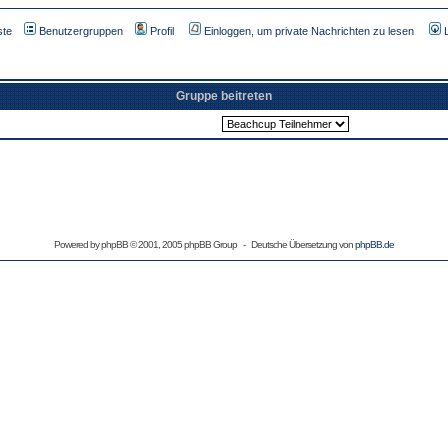
ste
Benutzergruppen
Profil
Einloggen, um private Nachrichten zu lesen
Gruppe beitreten
Powered by
phpBB
© 2001, 2005 phpBB Group - Deutsche Übersetzung von
phpBB.de