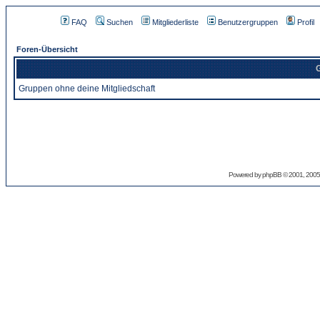
FAQ
Suchen
Mitgliederliste
Benutzergruppen
Profil
Foren-Übersicht
G
Gruppen ohne deine Mitgliedschaft
Powered by
phpBB
© 2001, 2005