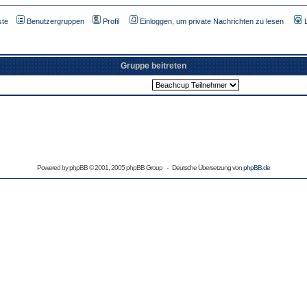
ste
Benutzergruppen
Profil
Einloggen, um private Nachrichten zu lesen
Gruppe beitreten
Powered by
phpBB
© 2001, 2005 phpBB Group - Deutsche Übersetzung von
phpBB.de