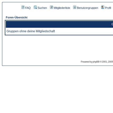
FAQ
Suchen
Mitgliederliste
Benutzergruppen
Profil
Foren-Übersicht
G
Gruppen ohne deine Mitgliedschaft
Powered by
phpBB
© 2001, 2005