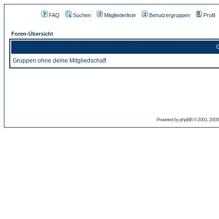
FAQ
Suchen
Mitgliederliste
Benutzergruppen
Profil
Foren-Übersicht
G
Gruppen ohne deine Mitgliedschaft
Powered by
phpBB
© 2001, 2005