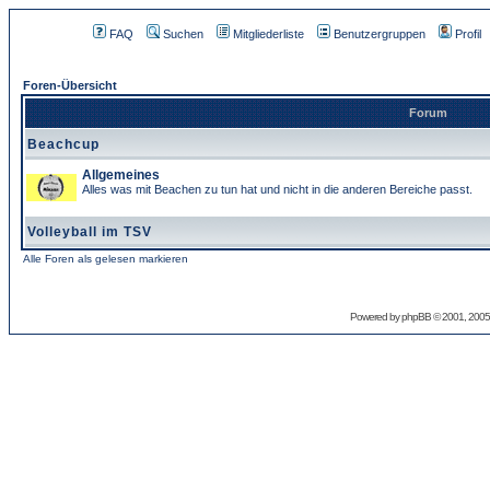
FAQ
Suchen
Mitgliederliste
Benutzergruppen
Profil
Foren-Übersicht
Forum
Beachcup
Allgemeines
Alles was mit Beachen zu tun hat und nicht in die anderen Bereiche passt.
Volleyball im TSV
Alle Foren als gelesen markieren
Powered by
phpBB
© 2001, 2005