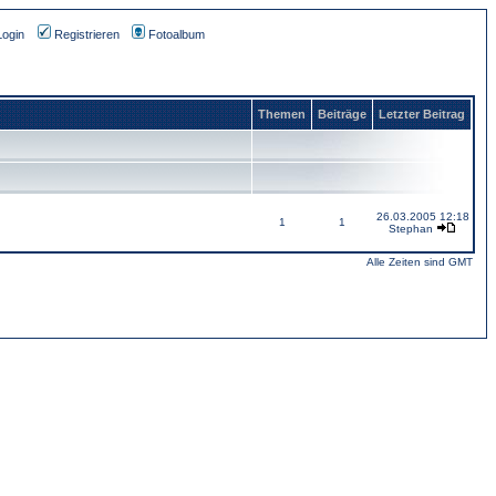
Login
Registrieren
Fotoalbum
Themen
Beiträge
Letzter Beitrag
26.03.2005 12:18
1
1
Stephan
Alle Zeiten sind GMT