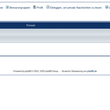
ste
Benutzergruppen
Profil
Einloggen, um private Nachrichten zu lesen
Forum
Powered by
phpBB
© 2001, 2005 phpBB Group - Deutsche Übersetzung von
phpBB.de