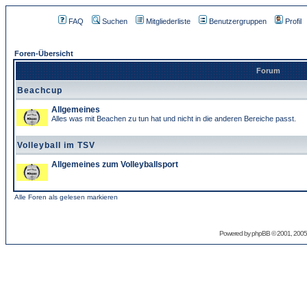
FAQ
Suchen
Mitgliederliste
Benutzergruppen
Profil
Foren-Übersicht
Forum
Beachcup
Allgemeines
Alles was mit Beachen zu tun hat und nicht in die anderen Bereiche passt.
Volleyball im TSV
Allgemeines zum Volleyballsport
Alle Foren als gelesen markieren
Powered by
phpBB
© 2001, 2005