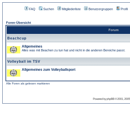
FAQ
Suchen
Mitgliederliste
Benutzergruppen
Profil
Foren-Übersicht
Forum
Beachcup
Allgemeines
Alles was mit Beachen zu tun hat und nicht in die anderen Bereiche passt.
Volleyball im TSV
Allgemeines zum Volleyballsport
Alle Foren als gelesen markieren
Powered by
phpBB
© 2001, 2005