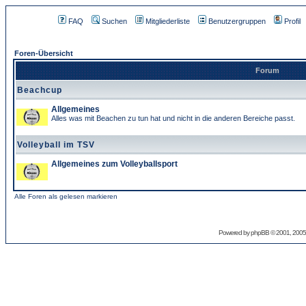
FAQ
Suchen
Mitgliederliste
Benutzergruppen
Profil
Foren-Übersicht
Forum
Beachcup
Allgemeines
Alles was mit Beachen zu tun hat und nicht in die anderen Bereiche passt.
Volleyball im TSV
Allgemeines zum Volleyballsport
Alle Foren als gelesen markieren
Powered by
phpBB
© 2001, 2005