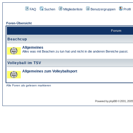
FAQ
Suchen
Mitgliederliste
Benutzergruppen
Profil
Foren-Übersicht
Forum
Beachcup
Allgemeines
Alles was mit Beachen zu tun hat und nicht in die anderen Bereiche passt.
Volleyball im TSV
Allgemeines zum Volleyballsport
Alle Foren als gelesen markieren
Powered by
phpBB
© 2001, 2005