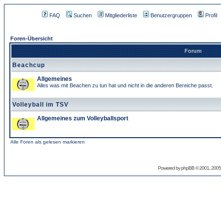
FAQ
Suchen
Mitgliederliste
Benutzergruppen
Profil
Foren-Übersicht
Forum
Beachcup
Allgemeines
Alles was mit Beachen zu tun hat und nicht in die anderen Bereiche passt.
Volleyball im TSV
Allgemeines zum Volleyballsport
Alle Foren als gelesen markieren
Powered by
phpBB
© 2001, 2005