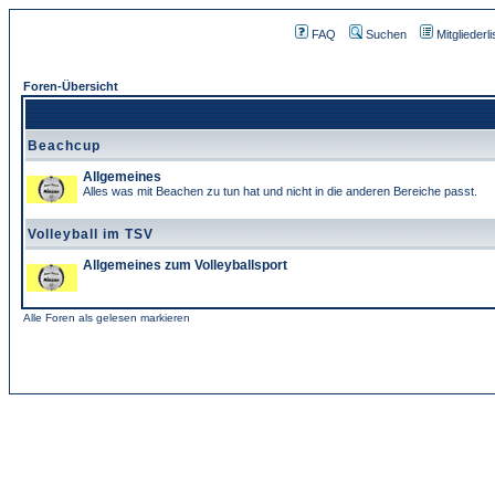
FAQ
Suchen
Mitgliederli
Foren-Übersicht
Beachcup
Allgemeines
Alles was mit Beachen zu tun hat und nicht in die anderen Bereiche passt.
Volleyball im TSV
Allgemeines zum Volleyballsport
Alle Foren als gelesen markieren