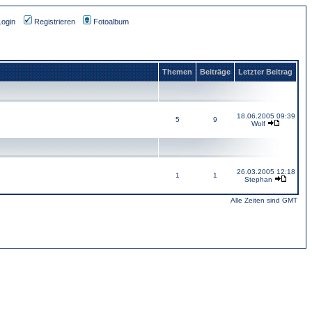
Login
Registrieren
Fotoalbum
Themen
Beiträge
Letzter Beitrag
18.06.2005 09:39
5
9
Wolf
26.03.2005 12:18
1
1
Stephan
Alle Zeiten sind GMT