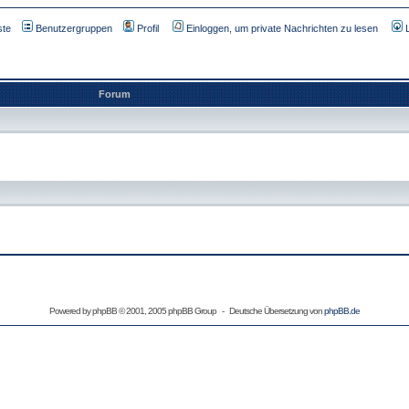
ste
Benutzergruppen
Profil
Einloggen, um private Nachrichten zu lesen
Forum
Powered by
phpBB
© 2001, 2005 phpBB Group - Deutsche Übersetzung von
phpBB.de