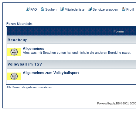
FAQ
Suchen
Mitgliederliste
Benutzergruppen
Profil
Foren-Übersicht
Forum
Beachcup
Allgemeines
Alles was mit Beachen zu tun hat und nicht in die anderen Bereiche passt.
Volleyball im TSV
Allgemeines zum Volleyballsport
Alle Foren als gelesen markieren
Powered by
phpBB
© 2001, 2005