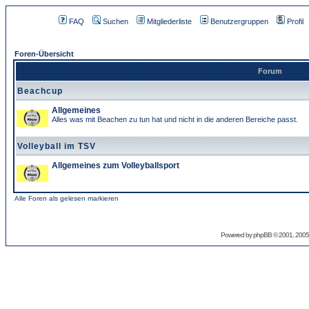
FAQ
Suchen
Mitgliederliste
Benutzergruppen
Profil
Foren-Übersicht
Forum
Beachcup
Allgemeines
Alles was mit Beachen zu tun hat und nicht in die anderen Bereiche passt.
Volleyball im TSV
Allgemeines zum Volleyballsport
Alle Foren als gelesen markieren
Powered by
phpBB
© 2001, 2005