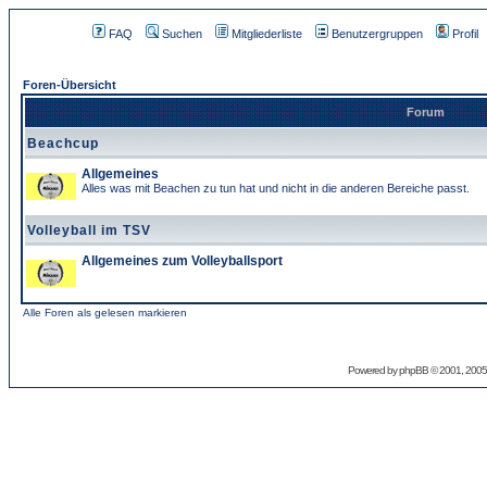
FAQ
Suchen
Mitgliederliste
Benutzergruppen
Profil
Foren-Übersicht
Forum
Beachcup
Allgemeines
Alles was mit Beachen zu tun hat und nicht in die anderen Bereiche passt.
Volleyball im TSV
Allgemeines zum Volleyballsport
Alle Foren als gelesen markieren
Powered by
phpBB
© 2001, 2005