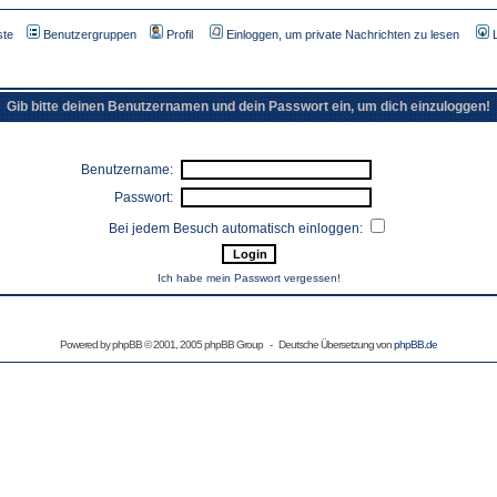
ste
Benutzergruppen
Profil
Einloggen, um private Nachrichten zu lesen
Gib bitte deinen Benutzernamen und dein Passwort ein, um dich einzuloggen!
Benutzername:
Passwort:
Bei jedem Besuch automatisch einloggen:
Ich habe mein Passwort vergessen!
Powered by
phpBB
© 2001, 2005 phpBB Group - Deutsche Übersetzung von
phpBB.de