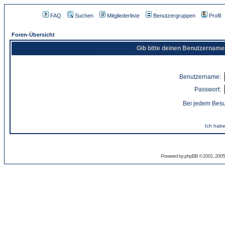
FAQ
Suchen
Mitgliederliste
Benutzergruppen
Profil
Foren-Übersicht
Gib bitte deinen Benutzername
Benutzername:
Passwort:
Bei jedem Besu
Ich habe
Powered by
phpBB
© 2001, 2005