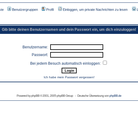
ste
Benutzergruppen
Profil
Einloggen, um private Nachrichten zu lesen
Gib bitte deinen Benutzernamen und dein Passwort ein, um dich einzuloggen!
Benutzername:
Passwort:
Bei jedem Besuch automatisch einloggen:
Ich habe mein Passwort vergessen!
Powered by
phpBB
© 2001, 2005 phpBB Group - Deutsche Übersetzung von
phpBB.de