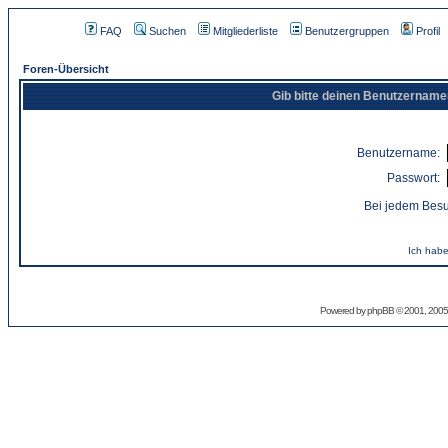
FAQ
Suchen
Mitgliederliste
Benutzergruppen
Profil
Foren-Übersicht
Gib bitte deinen Benutzername
Benutzername:
Passwort:
Bei jedem Besu
Ich habe
Powered by
phpBB
© 2001, 2005