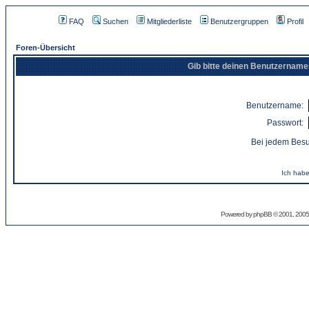
FAQ
Suchen
Mitgliederliste
Benutzergruppen
Profil
Foren-Übersicht
Gib bitte deinen Benutzername
Benutzername:
Passwort:
Bei jedem Besu
Ich habe
Powered by
phpBB
© 2001, 2005