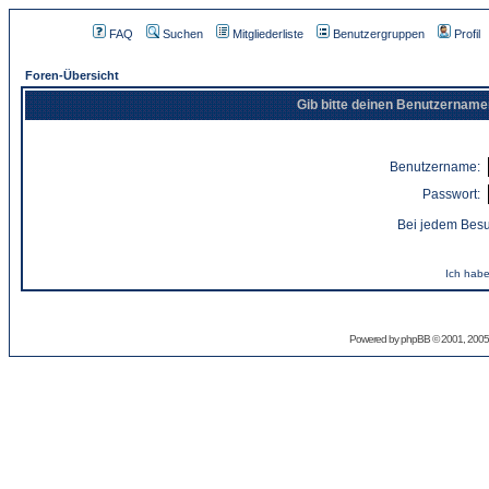
FAQ
Suchen
Mitgliederliste
Benutzergruppen
Profil
Foren-Übersicht
Gib bitte deinen Benutzername
Benutzername:
Passwort:
Bei jedem Besu
Ich habe
Powered by
phpBB
© 2001, 2005