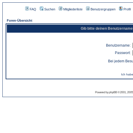
FAQ
Suchen
Mitgliederliste
Benutzergruppen
Profil
Foren-Übersicht
Gib bitte deinen Benutzername
Benutzername:
Passwort:
Bei jedem Besu
Ich habe
Powered by
phpBB
© 2001, 2005