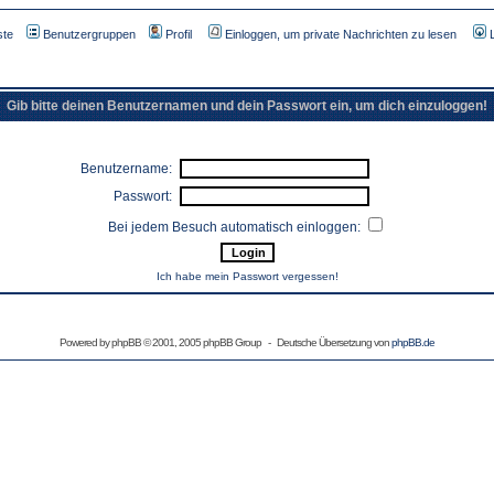
ste
Benutzergruppen
Profil
Einloggen, um private Nachrichten zu lesen
Gib bitte deinen Benutzernamen und dein Passwort ein, um dich einzuloggen!
Benutzername:
Passwort:
Bei jedem Besuch automatisch einloggen:
Ich habe mein Passwort vergessen!
Powered by
phpBB
© 2001, 2005 phpBB Group - Deutsche Übersetzung von
phpBB.de