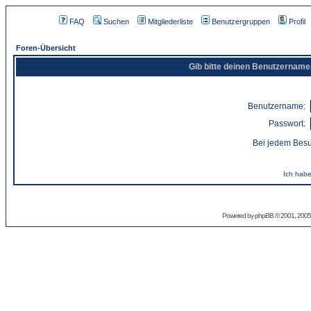
FAQ
Suchen
Mitgliederliste
Benutzergruppen
Profil
Foren-Übersicht
Gib bitte deinen Benutzername
Benutzername:
Passwort:
Bei jedem Besu
Ich habe
Powered by
phpBB
© 2001, 2005