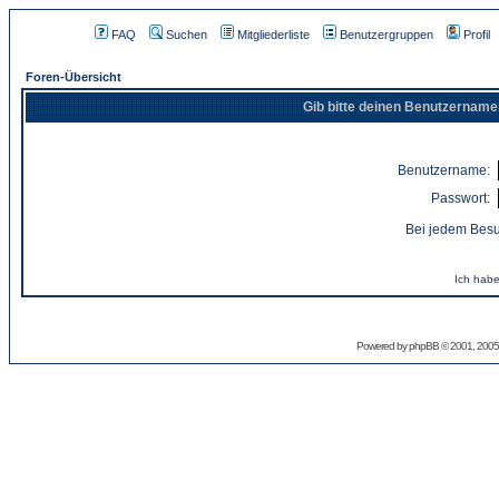
FAQ
Suchen
Mitgliederliste
Benutzergruppen
Profil
Foren-Übersicht
Gib bitte deinen Benutzername
Benutzername:
Passwort:
Bei jedem Besu
Ich habe
Powered by
phpBB
© 2001, 2005