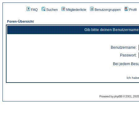
FAQ
Suchen
Mitgliederliste
Benutzergruppen
Profil
Foren-Übersicht
Gib bitte deinen Benutzername
Benutzername:
Passwort:
Bei jedem Besu
Ich habe
Powered by
phpBB
© 2001, 2005