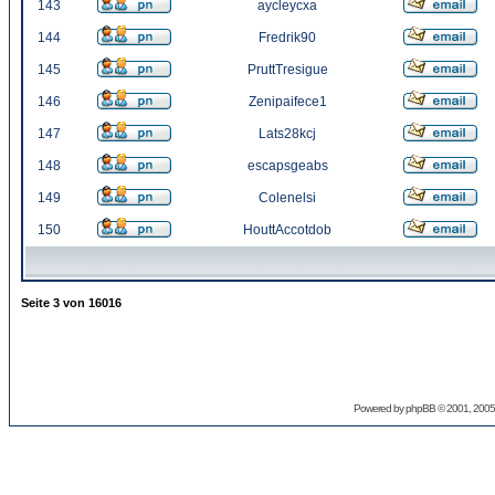
143
aycleycxa
144
Fredrik90
145
PruttTresigue
146
Zenipaifece1
147
Lats28kcj
148
escapsgeabs
149
Colenelsi
150
HouttAccotdob
Seite
3
von
16016
Powered by
phpBB
© 2001, 2005