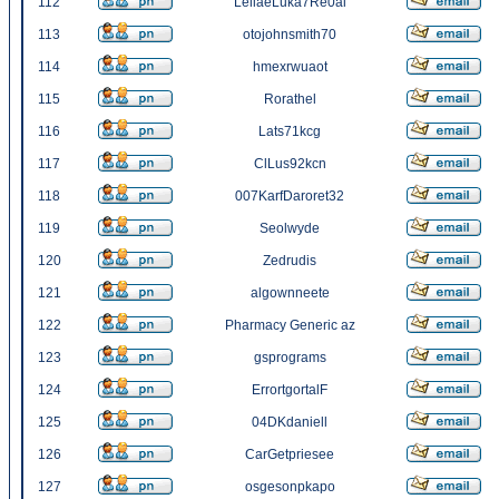
112
LeliaeLuka7Re0ai
113
otojohnsmith70
114
hmexrwuaot
115
Rorathel
116
Lats71kcg
117
ClLus92kcn
118
007KarfDaroret32
119
Seolwyde
120
Zedrudis
121
algownneete
122
Pharmacy Generic az
123
gsprograms
124
ErrortgortalF
125
04DKdaniell
126
CarGetpriesee
127
osgesonpkapo