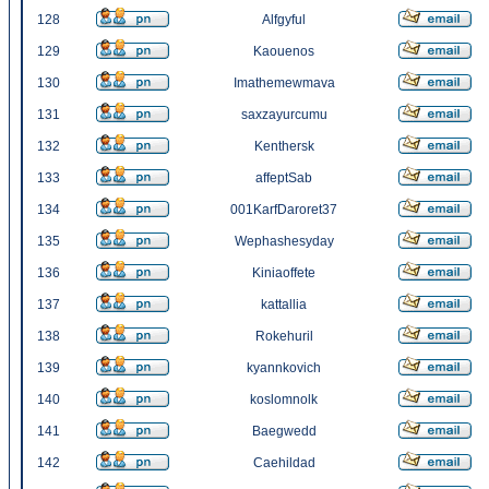
128
Alfgyful
129
Kaouenos
130
Imathemewmava
131
saxzayurcumu
132
Kenthersk
133
affeptSab
134
001KarfDaroret37
135
Wephashesyday
136
Kiniaoffete
137
kattallia
138
Rokehuril
139
kyannkovich
140
koslomnolk
141
Baegwedd
142
Caehildad