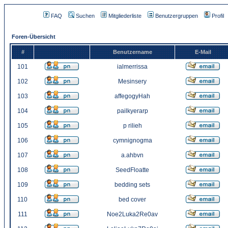
FAQ
Suchen
Mitgliederliste
Benutzergruppen
Profil
Foren-Übersicht
#
Benutzername
E-Mail
101
ialmerrissa
102
Mesinsery
103
affegogyHah
104
pailkyerarp
105
p rilieh
106
cymnignogma
107
a.ahbvn
108
SeedFloatte
109
bedding sets
110
bed cover
111
Noe2Luka2Re0av