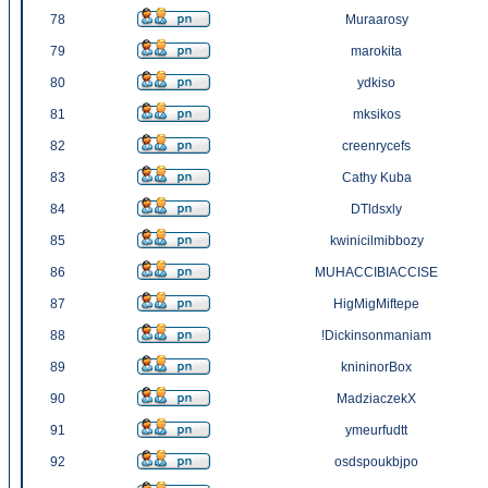
78
Muraarosy
79
marokita
80
ydkiso
81
mksikos
82
creenrycefs
83
Cathy Kuba
84
DTldsxly
85
kwinicilmibbozy
86
MUHACCIBIACCISE
87
HigMigMiftepe
88
!Dickinsonmaniam
89
knininorBox
90
MadziaczekX
91
ymeurfudtt
92
osdspoukbjpo