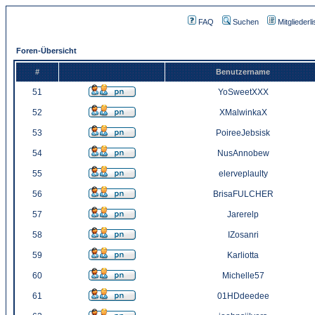
FAQ
Suchen
Mitgliederli
Foren-Übersicht
#
Benutzername
51
YoSweetXXX
52
XMalwinkaX
53
PoireeJebsisk
54
NusAnnobew
55
elerveplaulty
56
BrisaFULCHER
57
Jarerelp
58
IZosanri
59
Karliotta
60
Michelle57
61
01HDdeedee