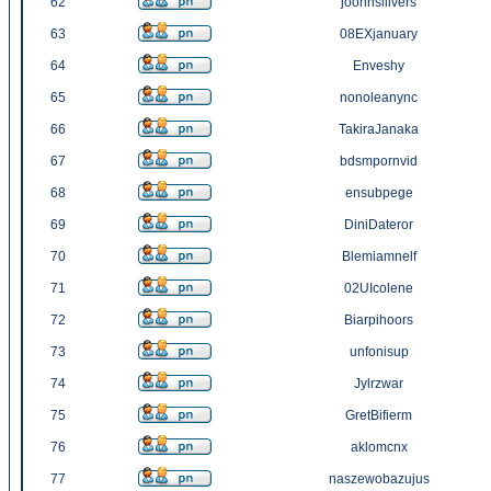
62
joohnsiilvers
63
08EXjanuary
64
Enveshy
65
nonoleanync
66
TakiraJanaka
67
bdsmpornvid
68
ensubpege
69
DiniDateror
70
Blemiamnelf
71
02UIcolene
72
Biarpihoors
73
unfonisup
74
Jylrzwar
75
GretBifierm
76
aklomcnx
77
naszewobazujus