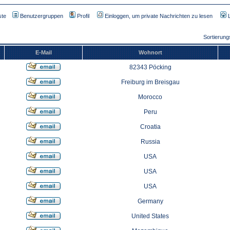
ste
Benutzergruppen
Profil
Einloggen, um private Nachrichten zu lesen
Sortierun
E-Mail
Wohnort
82343 Pöcking
Freiburg im Breisgau
Morocco
Peru
Croatia
Russia
USA
USA
USA
Germany
United States