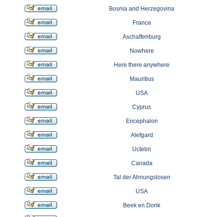
Bosnia and Herzegovina
France
Aschaffenburg
Nowhere
Here there anywhere
Mauritius
USA
Cyprus
Encephalon
Alefgard
Uctebri
Canada
Tal der Ahnungslosen
USA
Beek en Donk