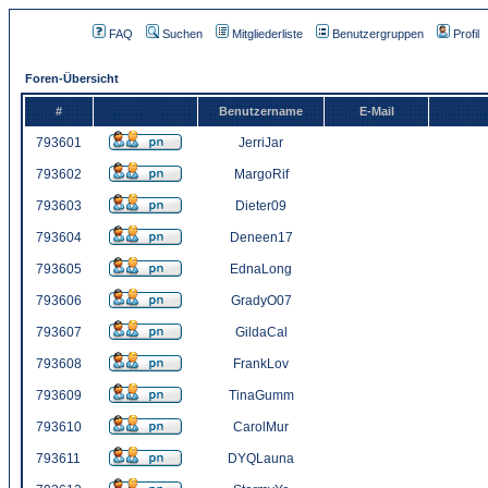
FAQ
Suchen
Mitgliederliste
Benutzergruppen
Profil
Foren-Übersicht
#
Benutzername
E-Mail
793601
JerriJar
793602
MargoRif
793603
Dieter09
793604
Deneen17
793605
EdnaLong
793606
GradyO07
793607
GildaCal
793608
FrankLov
793609
TinaGumm
793610
CarolMur
793611
DYQLauna