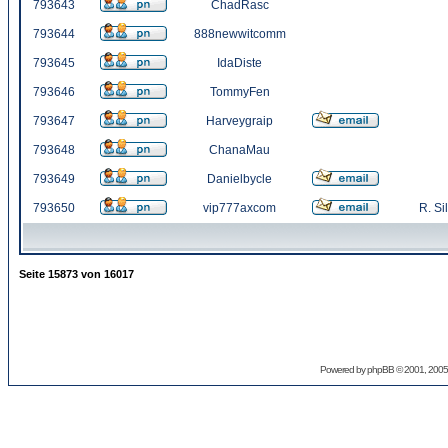
793643
ChadRasc
793644
888newwitcomm
793645
IdaDiste
793646
TommyFen
793647
Harveygraip
793648
ChanaMau
793649
Danielbycle
793650
vip777axcom
R. Si
Seite
15873
von
16017
Powered by
phpBB
© 2001, 2005