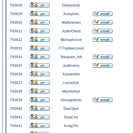
793628
DwayneGe
793629
Josephsic
793630
Mathewnen
793631
JustinOvest
793632
Michaelclove
793633
777vipteecomm
793634
Telegram_bib
793635
Justinrerry
793636
KareemKe
793637
LeoraSch
793638
MamieHyd
793639
GeorgeIdods
793640
DianSpal
793641
ElsaChri
793642
KraigYhr