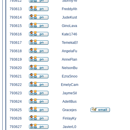
793612
StormyYe
793613
FreddyAh
793614
JudeKust
793615
GinoLava
793616
Kate1746
793617
TemekaEf
793618
AngelaFu
793619
AnneFlan
793620
NelsonBu
793621
EzraSnoo
793622
EmelyCam
793623
JaymeSil
793624
AdellBus
793625
Gracejes
793626
FinlayKy
793627
JavierL0