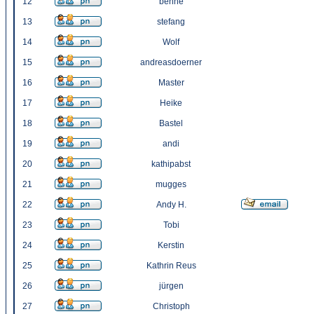
12
benne
13
stefang
14
Wolf
15
andreasdoerner
16
Master
17
Heike
18
Bastel
19
andi
20
kathipabst
21
mugges
22
Andy H.
23
Tobi
24
Kerstin
25
Kathrin Reus
26
jürgen
27
Christoph