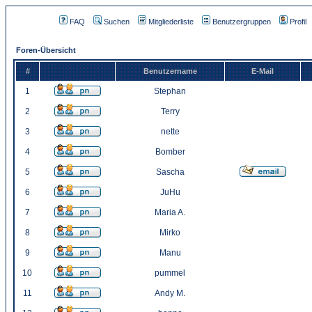
FAQ
Suchen
Mitgliederliste
Benutzergruppen
Profil
Foren-Übersicht
#
Benutzername
E-Mail
1
Stephan
2
Terry
3
nette
4
Bomber
5
Sascha
6
JuHu
7
Maria A.
8
Mirko
9
Manu
10
pummel
11
Andy M.