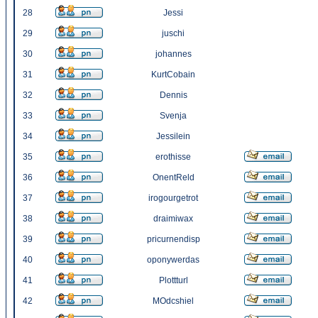
28
Jessi
29
juschi
30
johannes
31
KurtCobain
32
Dennis
33
Svenja
34
Jessilein
35
erothisse
36
OnentReld
37
irogourgetrot
38
draimiwax
39
pricurnendisp
40
oponywerdas
41
Plottturl
42
MOdcshiel