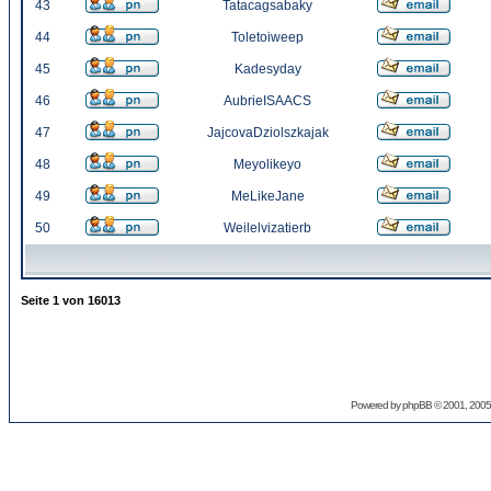
43
Tatacagsabaky
44
Toletoiweep
45
Kadesyday
46
AubrieISAACS
47
JajcovaDziolszkajak
48
Meyolikeyo
49
MeLikeJane
50
Weilelvizatierb
Seite
1
von
16013
Powered by
phpBB
© 2001, 2005