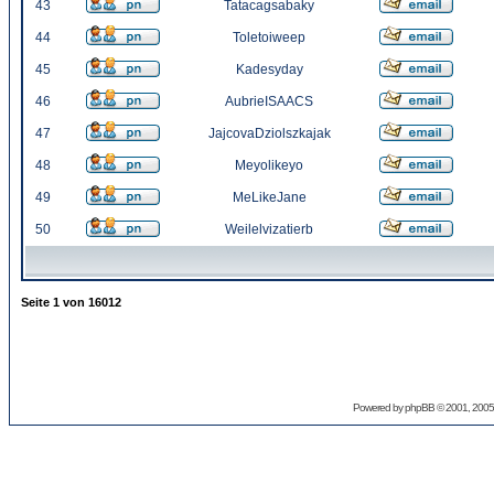
43
Tatacagsabaky
44
Toletoiweep
45
Kadesyday
46
AubrieISAACS
47
JajcovaDziolszkajak
48
Meyolikeyo
49
MeLikeJane
50
Weilelvizatierb
Seite
1
von
16012
Powered by
phpBB
© 2001, 2005