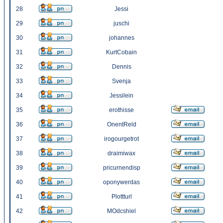
28
Jessi
29
juschi
30
johannes
31
KurtCobain
32
Dennis
33
Svenja
34
Jessilein
35
erothisse
36
OnentReld
37
irogourgetrot
38
draimiwax
39
pricurnendisp
40
oponywerdas
41
Plottturl
42
MOdcshiel