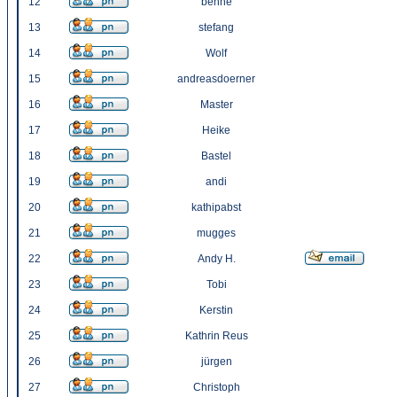
12
benne
13
stefang
14
Wolf
15
andreasdoerner
16
Master
17
Heike
18
Bastel
19
andi
20
kathipabst
21
mugges
22
Andy H.
23
Tobi
24
Kerstin
25
Kathrin Reus
26
jürgen
27
Christoph