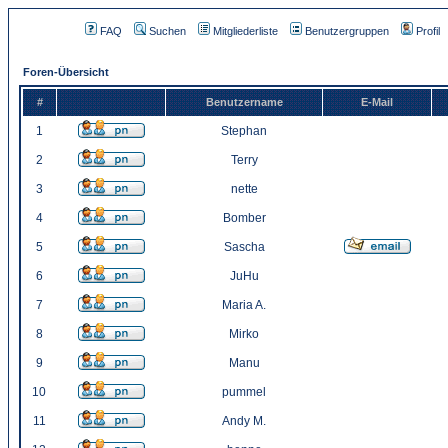
FAQ
Suchen
Mitgliederliste
Benutzergruppen
Profil
Foren-Übersicht
#
Benutzername
E-Mail
1
Stephan
2
Terry
3
nette
4
Bomber
5
Sascha
6
JuHu
7
Maria A.
8
Mirko
9
Manu
10
pummel
11
Andy M.