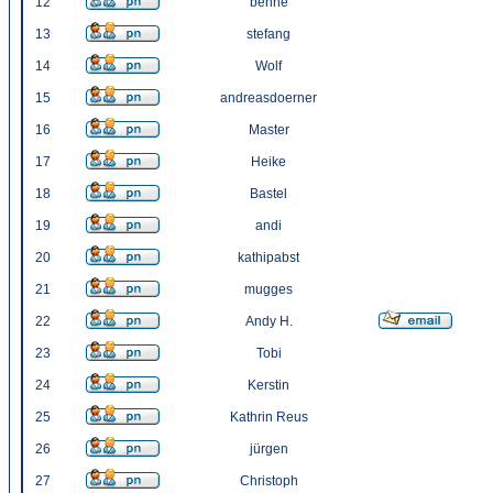
12
benne
13
stefang
14
Wolf
15
andreasdoerner
16
Master
17
Heike
18
Bastel
19
andi
20
kathipabst
21
mugges
22
Andy H.
23
Tobi
24
Kerstin
25
Kathrin Reus
26
jürgen
27
Christoph