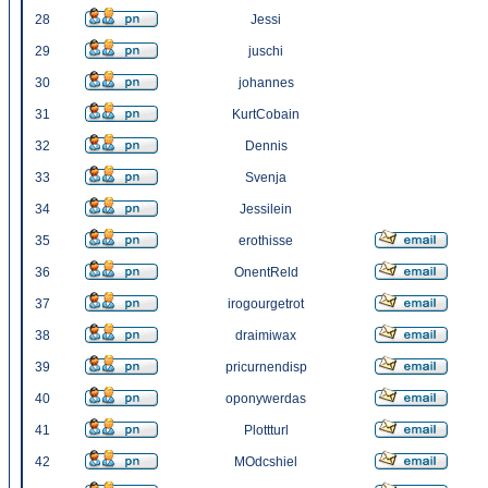
28
Jessi
29
juschi
30
johannes
31
KurtCobain
32
Dennis
33
Svenja
34
Jessilein
35
erothisse
36
OnentReld
37
irogourgetrot
38
draimiwax
39
pricurnendisp
40
oponywerdas
41
Plottturl
42
MOdcshiel