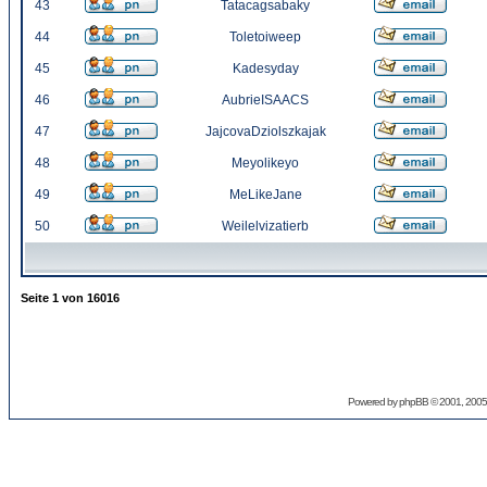
43
Tatacagsabaky
44
Toletoiweep
45
Kadesyday
46
AubrieISAACS
47
JajcovaDziolszkajak
48
Meyolikeyo
49
MeLikeJane
50
Weilelvizatierb
Seite
1
von
16016
Powered by
phpBB
© 2001, 2005