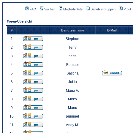
FAQ
Suchen
Mitgliederliste
Benutzergruppen
Profil
Foren-Übersicht
#
Benutzername
E-Mail
1
Stephan
2
Terry
3
nette
4
Bomber
5
Sascha
6
JuHu
7
Maria A.
8
Mirko
9
Manu
10
pummel
11
Andy M.