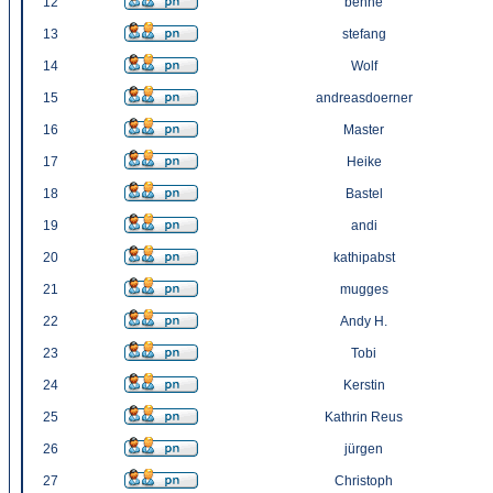
12
benne
13
stefang
14
Wolf
15
andreasdoerner
16
Master
17
Heike
18
Bastel
19
andi
20
kathipabst
21
mugges
22
Andy H.
23
Tobi
24
Kerstin
25
Kathrin Reus
26
jürgen
27
Christoph