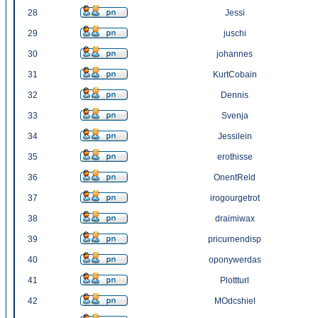
28
Jessi
29
juschi
30
johannes
31
KurtCobain
32
Dennis
33
Svenja
34
Jessilein
35
erothisse
36
OnentReld
37
irogourgetrot
38
draimiwax
39
pricurnendisp
40
oponywerdas
41
Plottturl
42
MOdcshiel