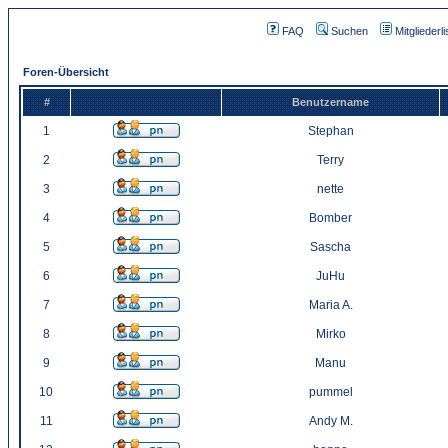
FAQ
Suchen
Mitgliederli
Foren-Übersicht
#
Benutzername
1
Stephan
2
Terry
3
nette
4
Bomber
5
Sascha
6
JuHu
7
Maria A.
8
Mirko
9
Manu
10
pummel
11
Andy M.