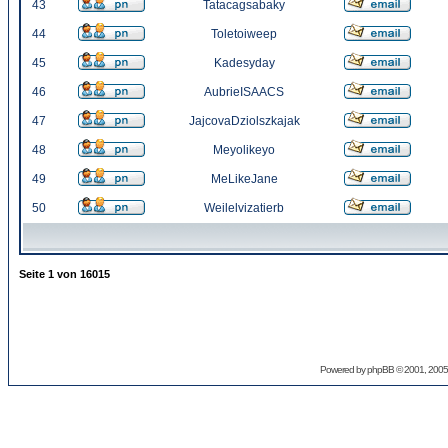
43
Tatacagsabaky
44
Toletoiweep
45
Kadesyday
46
AubrieISAACS
47
JajcovaDziolszkajak
48
Meyolikeyo
49
MeLikeJane
50
Weilelvizatierb
Seite
1
von
16015
Powered by
phpBB
© 2001, 2005