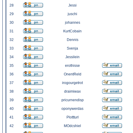
28
Jessi
29
juschi
30
johannes
31
KurtCobain
32
Dennis
33
Svenja
34
Jessilein
35
erothisse
36
OnentReld
37
irogourgetrot
38
draimiwax
39
pricurnendisp
40
oponywerdas
41
Plottturl
42
MOdcshiel