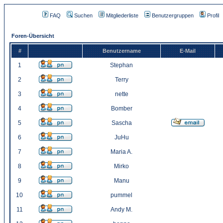
FAQ
Suchen
Mitgliederliste
Benutzergruppen
Profil
Foren-Übersicht
#
Benutzername
E-Mail
1
Stephan
2
Terry
3
nette
4
Bomber
5
Sascha
6
JuHu
7
Maria A.
8
Mirko
9
Manu
10
pummel
11
Andy M.