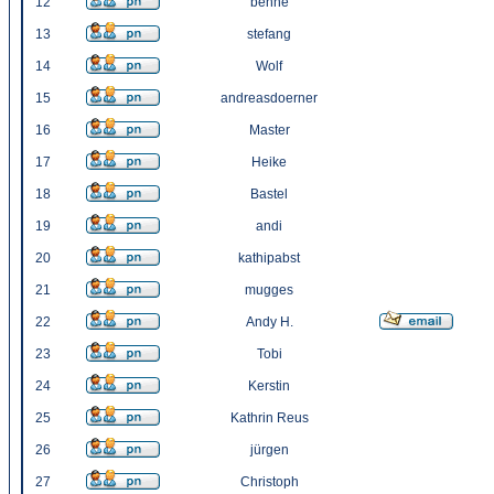
12
benne
13
stefang
14
Wolf
15
andreasdoerner
16
Master
17
Heike
18
Bastel
19
andi
20
kathipabst
21
mugges
22
Andy H.
23
Tobi
24
Kerstin
25
Kathrin Reus
26
jürgen
27
Christoph